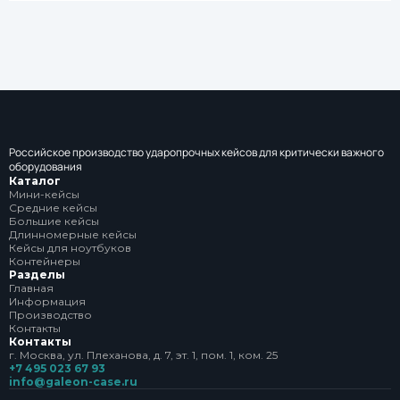
Российское производство ударопрочных кейсов для критически важного
оборудования
Каталог
Мини-кейсы
Средние кейсы
Большие кейсы
Длинномерные кейсы
Кейсы для ноутбуков
Контейнеры
Разделы
Главная
Информация
Производство
Контакты
Контакты
г. Москва, ул. Плеханова, д. 7, эт. 1, пом. 1, ком. 25
+7 495 023 67 93
info@galeon-case.ru