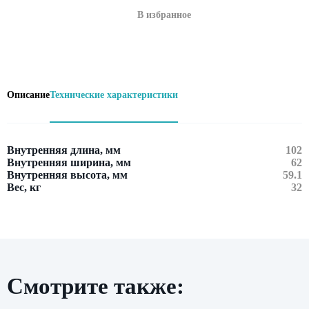
В избранное
Описание
Технические характеристики
Внутренняя длина, мм
102
Внутренняя ширина, мм
62
Внутренняя высота, мм
59.1
Вес, кг
32
Смотрите также:
Оставить заявку
Нажимая кнопку «Отправить», вы даете свое