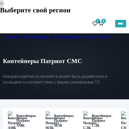
×
Выберите свой регион
0
0
Главная
/
Контейнеры
/
Контейнеры Патриот СМС
Контейнеры Патриот СМС
Каждое изделие из каталога может быть доработано и
оснащено в соответствии с вашим уникальным ТЗ
Контейнеры
Контейнеры
Контейнеры
Патриот
Патриот
Патриот
АМК
МЛК
СЛК