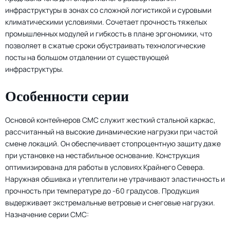
Нажимая кнопку «Отправить», вы даете свое
СТС
инфраструктуры в зонах со сложной логистикой и суровыми
согласие на обработку персональных данных
и
климатическими условиями. Сочетает прочность тяжелых
подтверждаете ознакомление с
Мобильный
политикой обработки персональных данных
промышленных модулей и гибкость в плане эргономики, что
госпиталь
позволяет в сжатые сроки обустраивать технологические
посты на большом отдалении от существующей
Мобильные
инфраструктуры.
рабочие
места
Особенности серии
Основой контейнеров СМС служит жесткий стальной каркас,
рассчитанный на высокие динамические нагрузки при частой
смене локаций. Он обеспечивает стопроцентную защиту даже
при установке на нестабильное основание. Конструкция
оптимизирована для работы в условиях Крайнего Севера.
Наружная обшивка и утеплители не утрачивают эластичность и
прочность при температуре до -60 градусов. Продукция
выдерживает экстремальные ветровые и снеговые нагрузки.
Назначение серии СМС: