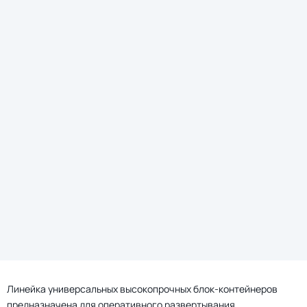
СЛК
Контейнеры
Патриот
СМК
Контейнеры
Патриот
RACK
Контейнеры
Патриот
ПСС
Контейнеры
Патриот
СМС
Контейнеры
Линейка универсальных высокопрочных блок-контейнеров
Оставить заявку
Патриот
предназначена для оперативного развертывания