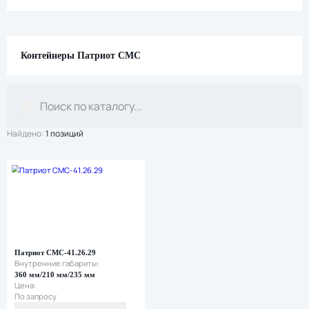
Контейнеры Патриот СМС
Найдено:
1 позиций
Все
кейсы
Мини-
кейсы
Средние
кейсы
Большие