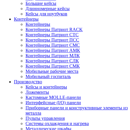
Большие кейсы
Длинномерные кейсы
Кейсы для ноутбуков
Контейнеры
Контейнеры
Контейнеры Патриот RACK
Контейнеры Патриот СТС
Контейнеры Патриот ПСС
Контейнеры Патриот СМС
Контейнеры Патриот АМК
Контейнеры Патриот МЛК
Контейнеры Патриот СЛК
Контейнеры Патриот СМК
Мобильные рабочие места
Мобильный госпиталь
Производство
Кейсы и контейнеры
Ложементы
Кастомные MOLLE-панели
Интерфейсные (I/O) панели
Приборные панели и конструктивные элементы из
металла
Пульты управления
Системы охлаждения и нагрева
Металлические шкафы