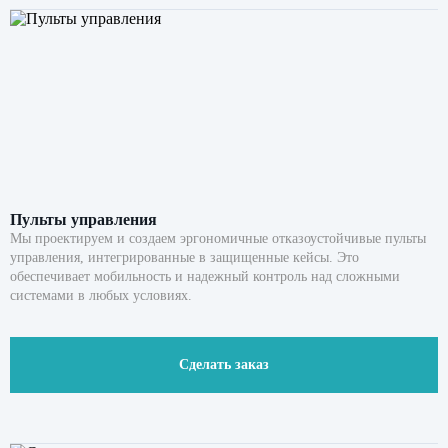
Оставить заявку
Нажимая кнопку «Отправить», вы даете свое
согласие на обработку персональных данных
и подтверждаете
ознакомление с
политикой обработки персональных данных
Пульты управления
Мы проектируем и создаем эргономичные отказоустойчивые пульты
управления, интегрированные в защищенные кейсы. Это
обеспечивает мобильность и надежный контроль над сложными
системами в любых условиях.
Сделать заказ