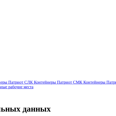
неры Патриот СЛК
Контейнеры Патриот СМК
Контейнеры Пат
ные рабочие места
льных данных