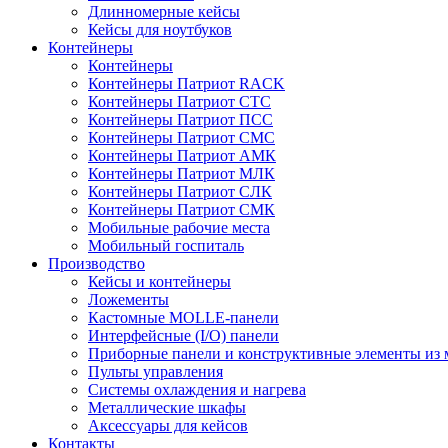
Длинномерные кейсы
Кейсы для ноутбуков
Контейнеры
Контейнеры
Контейнеры Патриот RACK
Контейнеры Патриот СТС
Контейнеры Патриот ПСС
Контейнеры Патриот СМС
Контейнеры Патриот АМК
Контейнеры Патриот МЛК
Контейнеры Патриот СЛК
Контейнеры Патриот СМК
Мобильные рабочие места
Мобильный госпиталь
Производство
Кейсы и контейнеры
Ложементы
Кастомные MOLLE-панели
Интерфейсные (I/O) панели
Приборные панели и конструктивные элементы из 
Пульты управления
Системы охлаждения и нагрева
Металлические шкафы
Аксессуары для кейсов
Контакты