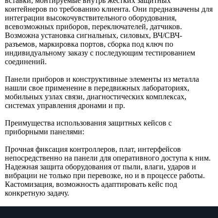
вставки, монтируемые внутрь жестких защитных
контейнеров по требованию клиента. Они предназначены для
интеграции высокочувствительного оборудования,
всевозможных приборов, переключателей, датчиков.
Возможна установка сигнальных, силовых, ВЧ/СВЧ-
разъемов, маркировка портов, сборка под ключ по
индивидуальному заказу с последующим тестированием
соединений.
Панели приборов и конструктивные элементы из металла
нашли свое применение в передвижных лабораториях,
мобильных узлах связи, диагностических комплексах,
системах управления дронами и пр.
Преимущества использования защитных кейсов с
приборными панелями:
Прочная фиксация контроллеров, плат, интерфейсов
непосредственно на панели для оперативного доступа к ним.
Надежная защита оборудования от пыли, влаги, ударов и
Оставить заявку
вибрации не только при перевозке, но и в процессе работы.
Кастомизация, возможность адаптировать кейс под
Нажимая кнопку «Отправить», вы даете свое
конкретную задачу.
согласие на обработку персональных данных
и подтверждаете
ознакомление с
политикой обработки персональных данных