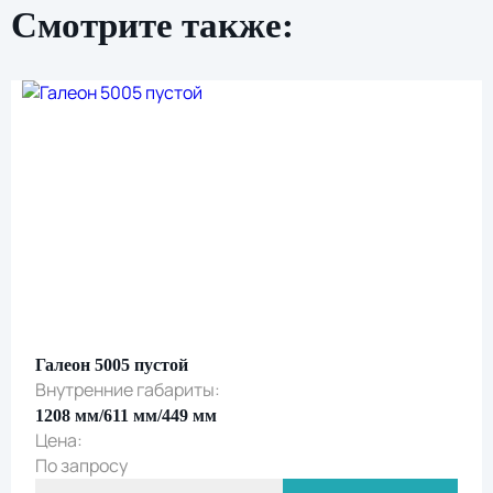
Смотрите также:
Нажимая кнопку «Отправить», вы даете свое
согласие на обработку персональных данных
и
подтверждаете ознакомление с
политикой обработки персональных данных
Галеон 5005 пустой
Внутренние габариты:
1208 мм/611 мм/449 мм
Цена:
По запросу