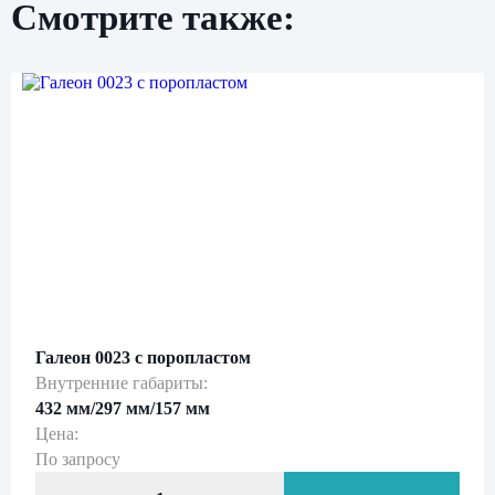
Смотрите также:
Нажимая кнопку «Отправить», вы даете свое
согласие на обработку персональных данных
и подтверждаете
ознакомление с
политикой обработки персональных данных
Галеон 0023 с поропластом
Внутренние габариты:
432 мм/297 мм/157 мм
Цена:
По запросу