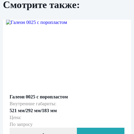
Смотрите также:
Нажимая кнопку «Отправить», вы даете свое
согласие на обработку персональных данных
и подтверждаете
ознакомление с
политикой обработки персональных данных
Галеон 0025 с поропластом
Внутренние габариты:
521 мм/292 мм/183 мм
Цена:
По запросу