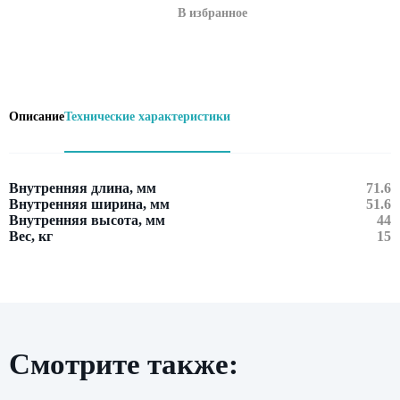
В избранное
Описание
Технические характеристики
Внутренняя длина, мм
71.6
Внутренняя ширина, мм
51.6
Внутренняя высота, мм
44
Вес, кг
15
Смотрите также:
Оставить заявку