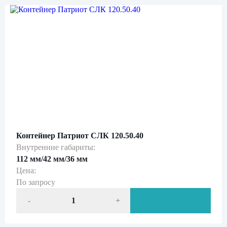
Нажимая кнопку «Отправить», вы даете свое
согласие на обработку персональных данных
и подтверждаете
ознакомление с
политикой обработки персональных данных
Контейнер Патриот СЛК 120.50.40
Внутренние габариты:
112 мм/42 мм/36 мм
Цена:
По запросу
-
+