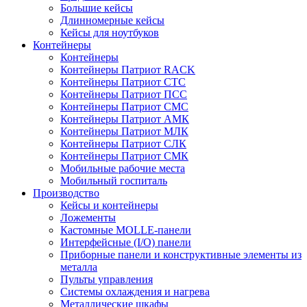
Большие кейсы
Длинномерные кейсы
Кейсы для ноутбуков
Контейнеры
Контейнеры
Контейнеры Патриот RACK
Контейнеры Патриот СТС
Контейнеры Патриот ПСС
Контейнеры Патриот СМС
Контейнеры Патриот АМК
Контейнеры Патриот МЛК
Контейнеры Патриот СЛК
Контейнеры Патриот СМК
Мобильные рабочие места
Мобильный госпиталь
Производство
Кейсы и контейнеры
Ложементы
Кастомные MOLLE-панели
Интерфейсные (I/O) панели
Приборные панели и конструктивные элементы из
металла
Пульты управления
Системы охлаждения и нагрева
Металлические шкафы