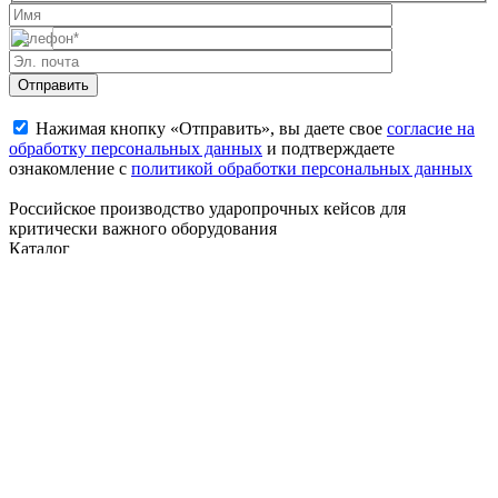
Нажимая кнопку «Отправить», вы даете свое
согласие на
обработку персональных данных
и подтверждаете
ознакомление с
политикой обработки персональных данных
Российское производство ударопрочных кейсов для
критически важного оборудования
Каталог
Мини-кейсы
Средние кейсы
Большие кейсы
Длинномерные
кейсы
Кейсы для ноутбуков
Контейнеры
Разделы
Главная
Информация
Производство
Контакты
Контакты
г. Москва, ул. Плеханова, д. 7, эт. 1, пом. 1, ком. 25
+7 495 023 67 93
info@galeon-case.ru
Все права защищены, 2026©
Политика конфедициальности
Наверх
Мы используем
cookie-файлы
для улучшения работы сайта