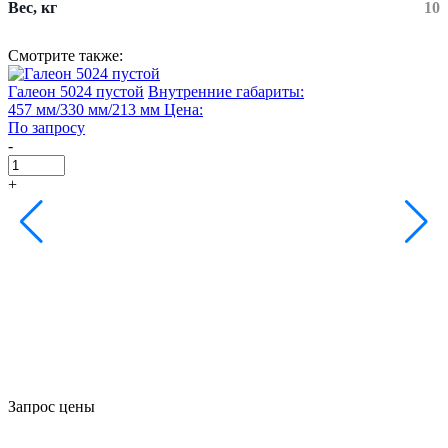
Вес, кг
10
Смотрите также:
Галеон 5024 пустой
Внутренние габариты:
Г
457 мм/330 мм/213 мм
Цена:
2
По запросу
П
-
-
+
Запрос цены
×