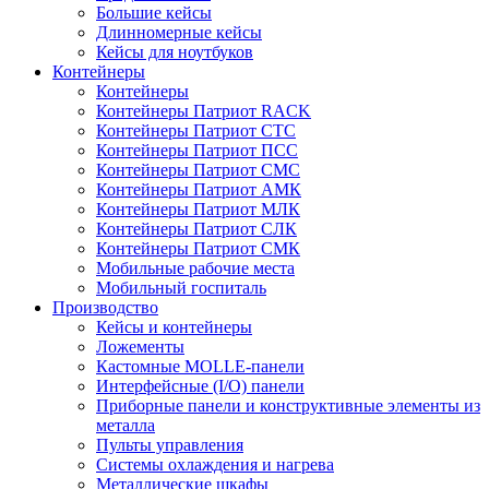
Большие кейсы
Длинномерные кейсы
Кейсы для ноутбуков
Контейнеры
Контейнеры
Контейнеры Патриот RACK
Контейнеры Патриот СТС
Контейнеры Патриот ПСС
Контейнеры Патриот СМС
Контейнеры Патриот АМК
Контейнеры Патриот МЛК
Контейнеры Патриот СЛК
Контейнеры Патриот СМК
Мобильные рабочие места
Мобильный госпиталь
Производство
Кейсы и контейнеры
Ложементы
Кастомные MOLLE-панели
Интерфейсные (I/O) панели
Приборные панели и конструктивные элементы из
металла
Пульты управления
Системы охлаждения и нагрева
Металлические шкафы