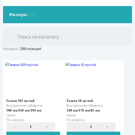
Фильтры
( 1 )
Найдено:
288 позиций
Все
кейсы
Мини-
кейсы
Средние
кейсы
Большие
кейсы