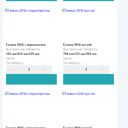
Мобильный
госпиталь
-
+
-
Мобильные
рабочие
места
Галеон 0016 с поропластом
Галеон 1016 пуст
Внутренние габариты:
Внутренние габа
546 мм/420 мм/202 мм
551 мм/422 мм/2
Цена:
Цена:
По запросу
По запросу
Оставить заявку
Нажимая кнопку «Отправить», вы даете свое
согласие на обработку персональных данных
и
подтверждаете ознакомление с
политикой обработки персональных данных