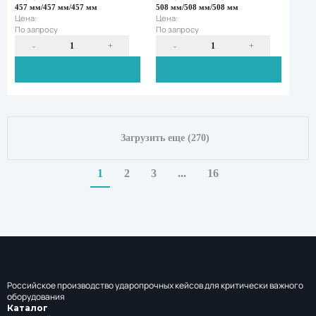
Галеон 3016 с поропластом
Галеон 4016 пуст
Внутренние габариты:
Внутренние габа
704 мм/533 мм/394 мм
602 мм/610 мм/3
Цена:
Цена:
По запросу
По запросу
Загрузить еще (270)
1
2
3
...
16
-
+
-
Российское производство ударопрочных кейсов для критически важного
оборудования
Каталог