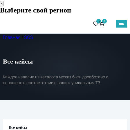
×
Выберите свой регион
0
Главная
/
SGS
Все кейсы
Каждое изделие из каталога может быть доработано и
оснащено в соответствии с вашим уникальным ТЗ
Все кейсы