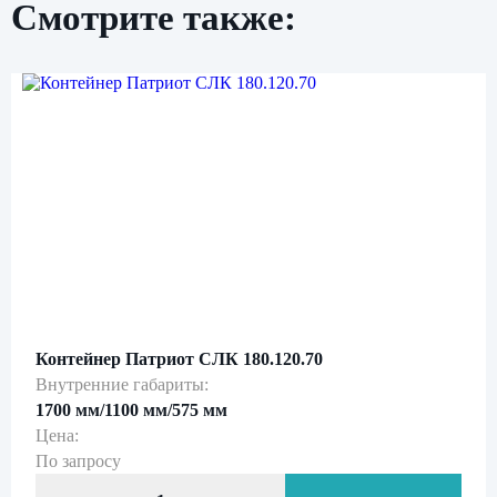
Смотрите также:
Нажимая кнопку «Отправить», вы даете свое
согласие на обработку персональных данных
и подтверждаете
ознакомление с
политикой обработки персональных данных
Контейнер Патриот СЛК 180.120.70
Внутренние габариты:
1700 мм/1100 мм/575 мм
Цена:
По запросу