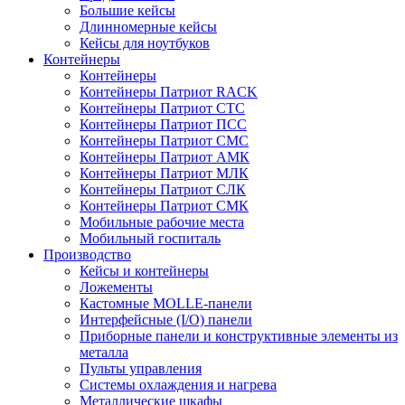
Большие кейсы
Длинномерные кейсы
Кейсы для ноутбуков
Контейнеры
Контейнеры
Контейнеры Патриот RACK
Контейнеры Патриот СТС
Контейнеры Патриот ПСС
Контейнеры Патриот СМС
Контейнеры Патриот АМК
Контейнеры Патриот МЛК
Контейнеры Патриот СЛК
Контейнеры Патриот СМК
Мобильные рабочие места
Мобильный госпиталь
Производство
Кейсы и контейнеры
Ложементы
Кастомные MOLLE-панели
Интерфейсные (I/O) панели
Приборные панели и конструктивные элементы из
металла
Пульты управления
Системы охлаждения и нагрева
Металлические шкафы