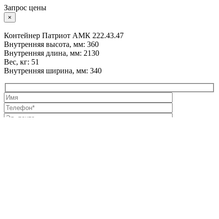
Запрос цены
×
Контейнер Патриот АМК 222.43.47
Внутренняя высота, мм: 360
Внутренняя длина, мм: 2130
Вес, кг: 51
Внутренняя ширина, мм: 340
Нажимая кнопку «Отправить», вы даете свое
согласие на
обработку персональных данных
и подтверждаете
ознакомление с
политикой обработки персональных данных
Российское производство ударопрочных кейсов для
критически важного оборудования
Каталог
Мини-кейсы
Средние кейсы
Большие кейсы
Длинномерные
кейсы
Кейсы для ноутбуков
Контейнеры