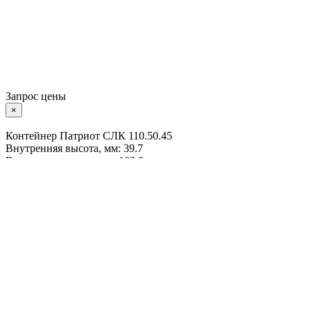
Запрос цены
×
Контейнер Патриот СЛК 110.50.45
Внутренняя высота, мм: 39.7
Внутренняя длина, мм: 102.8
Вес, кг: 19
Внутренняя ширина, мм: 42.8
Нажимая кнопку «Отправить», вы даете свое
согласие на
обработку персональных данных
и подтверждаете