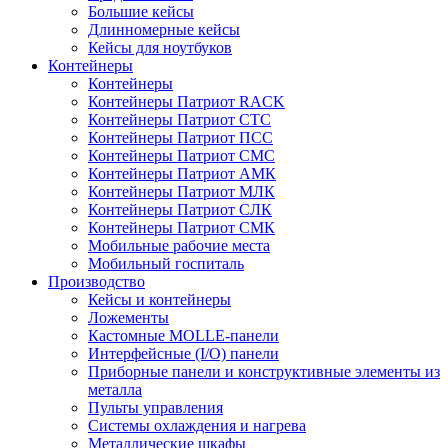
Большие кейсы
Длинномерные кейсы
Кейсы для ноутбуков
Контейнеры
Контейнеры
Контейнеры Патриот RACK
Контейнеры Патриот СТС
Контейнеры Патриот ПСС
Контейнеры Патриот СМС
Контейнеры Патриот АМК
Контейнеры Патриот МЛК
Контейнеры Патриот СЛК
Контейнеры Патриот СМК
Мобильные рабочие места
Мобильный госпиталь
Производство
Кейсы и контейнеры
Ложементы
Кастомные MOLLE-панели
Интерфейсные (I/O) панели
Приборные панели и конструктивные элементы из
металла
Пульты управления
Системы охлаждения и нагрева
Металлические шкафы