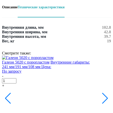
Описание
Технические характеристики
Внутренняя длина, мм
102.8
Внутренняя ширина, мм
42.8
Внутренняя высота, мм
39.7
Вес, кг
19
Смотрите также:
Галеон 5020 с поропластом
Внутренние габариты:
Г
241 мм/191 мм/108 мм
Цена:
3
По запросу
П
-
-
+