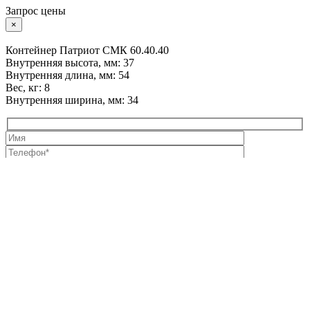
Запрос цены
×
Контейнер Патриот СМК 60.40.40
Внутренняя высота, мм: 37
Внутренняя длина, мм: 54
Вес, кг: 8
Внутренняя ширина, мм: 34
Нажимая кнопку «Отправить», вы даете свое
согласие на
обработку персональных данных
и подтверждаете
ознакомление с
политикой обработки персональных данных
Российское производство ударопрочных кейсов для
критически важного оборудования
Каталог
Мини-кейсы
Средние кейсы
Большие кейсы
Длинномерные
кейсы
Кейсы для ноутбуков
Контейнеры