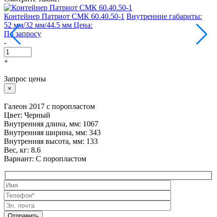
Контейнер Патриот СМК 60.40.50-1
Внутренние габариты:
К
52 мм/32 мм/44.5 мм
Цена:
1
По запросу
П
-
-
+
Запрос цены
×
Галеон 2017 с поропластом
Цвет: Черный
Внутренняя длина, мм: 1067
Внутренняя ширина, мм: 343
Внутренняя высота, мм: 133
Вес, кг: 8.6
Вариант: С поропластом