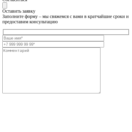
Оставить заявку
Заполните форму – мы свяжемся с вами в кратчайшие сроки и
предоставим консультацию
Оставить заявку
Нажимая кнопку «Отправить», вы даете свое
согласие на
обработку персональных данных
и подтверждаете
ознакомление с
политикой обработки персональных данных