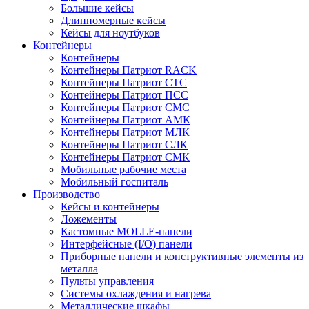
Большие кейсы
Длинномерные кейсы
Кейсы для ноутбуков
Контейнеры
Контейнеры
Контейнеры Патриот RACK
Контейнеры Патриот СТС
Контейнеры Патриот ПСС
Контейнеры Патриот СМС
Контейнеры Патриот АМК
Контейнеры Патриот МЛК
Контейнеры Патриот СЛК
Контейнеры Патриот СМК
Мобильные рабочие места
Мобильный госпиталь
Производство
Кейсы и контейнеры
Ложементы
Кастомные MOLLE-панели
Интерфейсные (I/O) панели
Приборные панели и конструктивные элементы из
металла
Пульты управления
Системы охлаждения и нагрева
Металлические шкафы