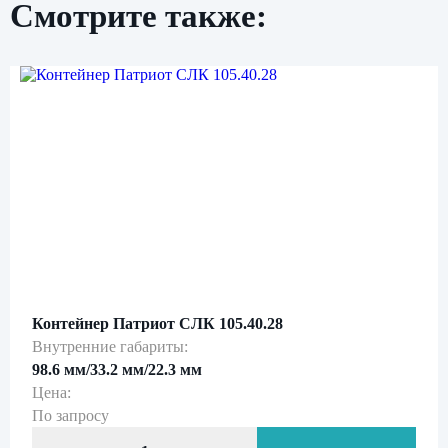
Смотрите также:
Нажимая кнопку «Отправить», вы даете свое
согласие на обработку персональных данных
и подтверждаете
ознакомление с
политикой обработки персональных данных
Контейнер Патриот СЛК 105.40.28
Внутренние габариты:
98.6 мм/33.2 мм/22.3 мм
Цена:
По запросу