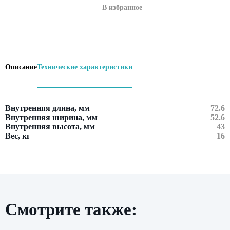
В избранное
Описание
Технические характеристики
Внутренняя длина, мм
72.6
Внутренняя ширина, мм
52.6
Внутренняя высота, мм
43
Вес, кг
16
Смотрите также:
Оставить заявку