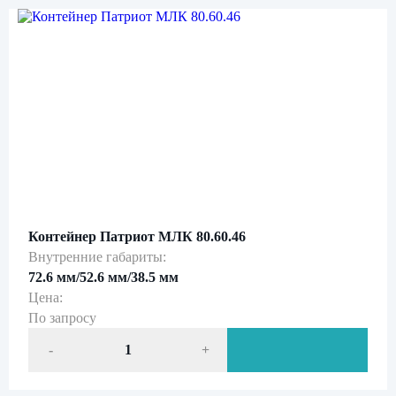
Нажимая кнопку «Отправить», вы даете свое
согласие на обработку персональных данных
и подтверждаете
ознакомление с
политикой обработки персональных данных
Контейнер Патриот МЛК 80.60.46
Внутренние габариты:
72.6 мм/52.6 мм/38.5 мм
Цена:
По запросу
-
+