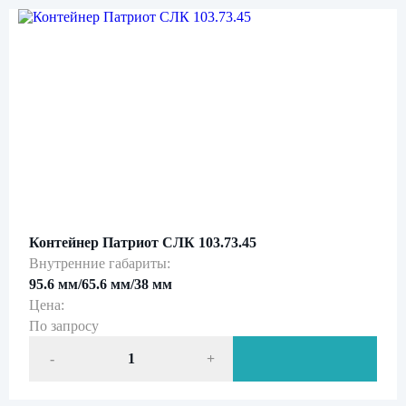
Нажимая кнопку «Отправить», вы даете свое
согласие на обработку персональных данных
и подтверждаете
ознакомление с
политикой обработки персональных данных
Контейнер Патриот СЛК 103.73.45
Внутренние габариты:
95.6 мм/65.6 мм/38 мм
Цена:
По запросу
-
+