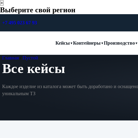
×
Выберите свой регион
+7 495 023 67 93
Кейсы
Контейнеры
Производство
Главная
/
Пустой
Все кейсы
Каждое изделие из каталога может быть доработано и оснащено
уникальным ТЗ