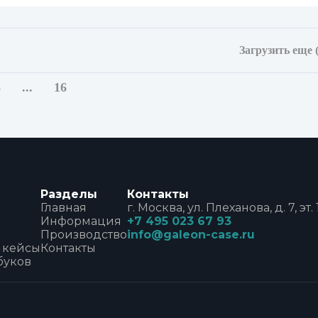
Загрузить еще 
3
...
16
Разделы
Контакты
Главная
г. Москва, ул. Плеханова, д. 7, эт. 1
Информация
+7 495 023 67 93
Производство
info@galeon-case.ru
 кейсы
Контакты
буков