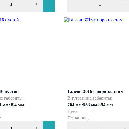
+
-
+
Оставить заявку
Нажимая кнопку «Отправить», вы даете свое
согласие на обработку персональных данных
и подтверждаете
ознакомление с
политикой обработки персональных данных
16 пустой
Галеон 3016 с поропластом
е габариты:
Внутренние габариты:
3 мм/394 мм
704 мм/533 мм/394 мм
Цена:
у
По запросу
+
-
+