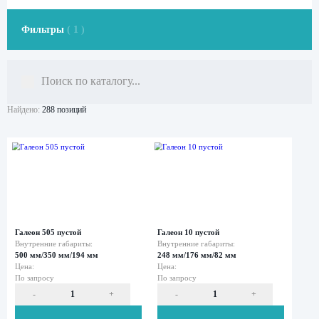
Фильтры
( 1 )
Найдено:
288 позиций
Все
кейсы
Мини-
кейсы
Средние
кейсы
Большие
кейсы