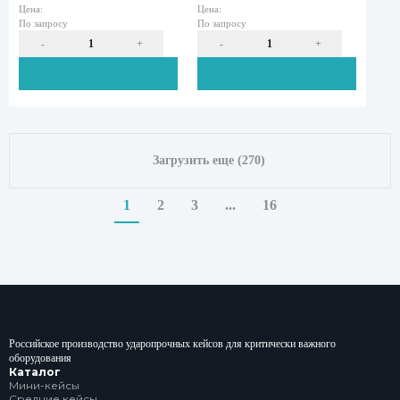
Галеон 3016 с поропластом
Галеон 4016 пуст
Внутренние габариты:
Внутренние габар
704 мм/533 мм/394 мм
602 мм/610 мм/3
Цена:
Цена:
По запросу
По запросу
Загрузить еще (270)
1
2
3
...
16
-
+
-
Российское производство ударопрочных кейсов для критически важного
оборудования
Каталог
Мини-кейсы
Средние кейсы