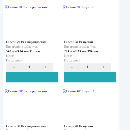
Мобильный
госпиталь
-
+
-
Мобильные
рабочие
места
Галеон 0016 с поропластом
Галеон 1016 пуст
Внутренние габариты:
Внутренние габар
546 мм/420 мм/202 мм
551 мм/422 мм/2
Цена:
Цена:
По запросу
По запросу
Оставить заявку
Нажимая кнопку «Отправить», вы даете свое
согласие на обработку персональных данных
и подтверждаете
ознакомление с
политикой обработки персональных данных