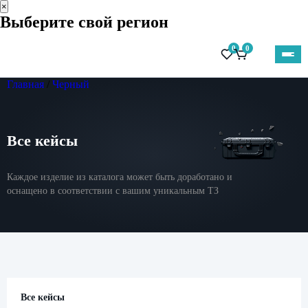
×
Выберите свой регион
0
0
Главная
/
Черный
Все кейсы
Каждое изделие из каталога может быть доработано и
оснащено в соответствии с вашим уникальным ТЗ
Все кейсы