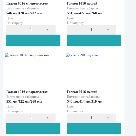
Контейнеры
Патриот
СМК
Контейнеры
Патриот
-
+
-
RACK
Галеон 2500
Галеон 0016 пуст
Внутренние габариты:
Внутренние габар
Контейнеры
450 мм/323 мм/175 мм
546 мм/420 мм/2
Патриот
Цена:
Цена:
ПСС
По запросу
По запросу
Контейнеры
Патриот
СМС
Контейнеры
Патриот
СТС