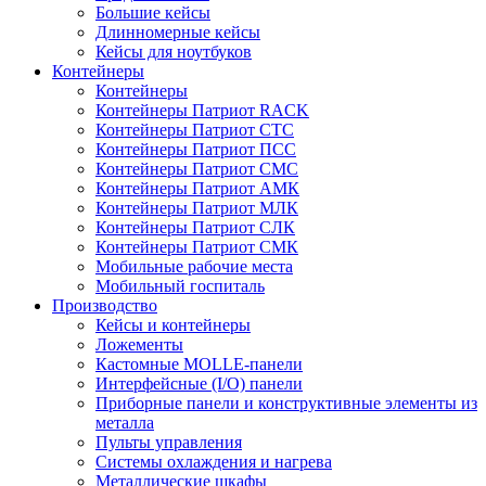
Большие кейсы
Длинномерные кейсы
Кейсы для ноутбуков
Контейнеры
Контейнеры
Контейнеры Патриот RACK
Контейнеры Патриот СТС
Контейнеры Патриот ПСС
Контейнеры Патриот СМС
Контейнеры Патриот АМК
Контейнеры Патриот МЛК
Контейнеры Патриот СЛК
Контейнеры Патриот СМК
Мобильные рабочие места
Мобильный госпиталь
Производство
Кейсы и контейнеры
Ложементы
Кастомные MOLLE-панели
Интерфейсные (I/O) панели
Приборные панели и конструктивные элементы из
металла
Пульты управления
Системы охлаждения и нагрева
Металлические шкафы