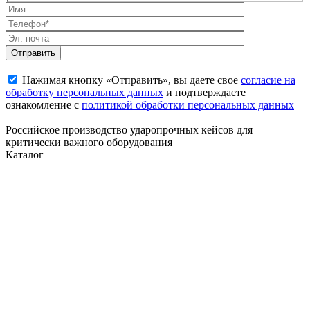
Нажимая кнопку «Отправить», вы даете свое
согласие на
обработку персональных данных
и подтверждаете
ознакомление с
политикой обработки персональных данных
Российское производство ударопрочных кейсов для
критически важного оборудования
Каталог
Мини-кейсы
Средние кейсы
Большие кейсы
Длинномерные
кейсы
Кейсы для ноутбуков
Контейнеры
Разделы
Главная
Информация
Производство
Контакты
Контакты
г. Москва, ул. Плеханова, д. 7, эт. 1, пом. 1, ком. 25
+7 495 023 67 93
info@galeon-case.ru
Все права защищены, 2026©
Политика конфедициальности
Наверх
Мы используем
cookie-файлы
для улучшения работы сайта