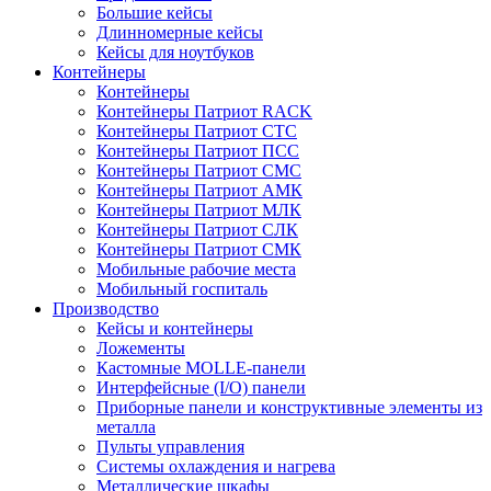
Большие кейсы
Длинномерные кейсы
Кейсы для ноутбуков
Контейнеры
Контейнеры
Контейнеры Патриот RACK
Контейнеры Патриот СТС
Контейнеры Патриот ПСС
Контейнеры Патриот СМС
Контейнеры Патриот АМК
Контейнеры Патриот МЛК
Контейнеры Патриот СЛК
Контейнеры Патриот СМК
Мобильные рабочие места
Мобильный госпиталь
Производство
Кейсы и контейнеры
Ложементы
Кастомные MOLLE-панели
Интерфейсные (I/O) панели
Приборные панели и конструктивные элементы из
металла
Пульты управления
Системы охлаждения и нагрева
Металлические шкафы