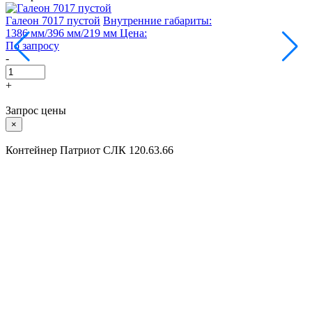
Галеон 7017 пустой
Внутренние габариты:
Г
1386 мм/396 мм/219 мм
Цена:
5
По запросу
П
-
-
+
Запрос цены
×
Контейнер Патриот СЛК 120.63.66
Внутренняя высота, мм: 56.5
Внутренняя длина, мм: 113
Вес, кг: 28
Внутренняя ширина, мм: 56
Нажимая кнопку «Отправить», вы даете свое
согласие на