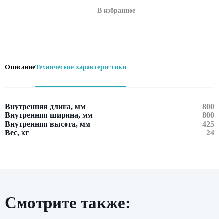
В избранное
Описание
Технические характеристики
Внутренняя длина, мм
800
Внутренняя ширина, мм
800
Внутренняя высота, мм
425
Вес, кг
24
Смотрите также:
Оставить заявку
Нажимая кнопку «Отправить», вы даете свое