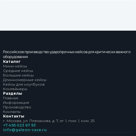
Российское производство ударопрочных кейсов для критически важного
оборудования
Каталог
Мини-кейсы
Средние кейсы
Большие кейсы
Длинномерные кейсы
Кейсы для ноутбуков
Контейнеры
Разделы
Главная
Информация
Производство
Контакты
Контакты
г. Москва, ул. Плеханова, д. 7, эт. 1, пом. 1, ком. 25
+7 495 023 67 93
info@galeon-case.ru