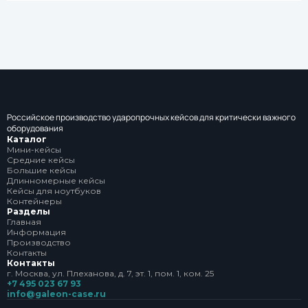
Российское производство ударопрочных кейсов для критически важного
оборудования
Каталог
Мини-кейсы
Средние кейсы
Большие кейсы
Длинномерные кейсы
Кейсы для ноутбуков
Контейнеры
Разделы
Главная
Информация
Производство
Контакты
Контакты
г. Москва, ул. Плеханова, д. 7, эт. 1, пом. 1, ком. 25
+7 495 023 67 93
info@galeon-case.ru