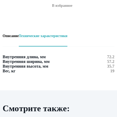
В избранное
Описание
Технические характеристики
Внутренняя длина, мм
72.2
Внутренняя ширина, мм
57.2
Внутренняя высота, мм
35.7
Вес, кг
19
Смотрите также:
Оставить заявку
Нажимая кнопку «Отправить», вы даете свое