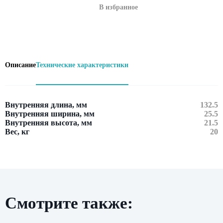
В избранное
Описание
Технические характеристики
Внутренняя длина, мм
132.5
Внутренняя ширина, мм
25.5
Внутренняя высота, мм
21.5
Вес, кг
20
Оставить заявку
Смотрите также:
Нажимая кнопку «Отправить», вы даете свое
согласие на обработку персональных данных
и подтверждаете