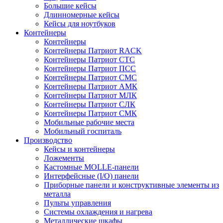
Большие кейсы
Длинномерные кейсы
Кейсы для ноутбуков
Контейнеры
Контейнеры
Контейнеры Патриот RACK
Контейнеры Патриот СТС
Контейнеры Патриот ПСС
Контейнеры Патриот СМС
Контейнеры Патриот АМК
Контейнеры Патриот МЛК
Контейнеры Патриот СЛК
Контейнеры Патриот СМК
Мобильные рабочие места
Мобильный госпиталь
Производство
Кейсы и контейнеры
Ложементы
Кастомные MOLLE-панели
Интерфейсные (I/O) панели
Приборные панели и конструктивные элементы из
металла
Пульты управления
Системы охлаждения и нагрева
Металлические шкафы