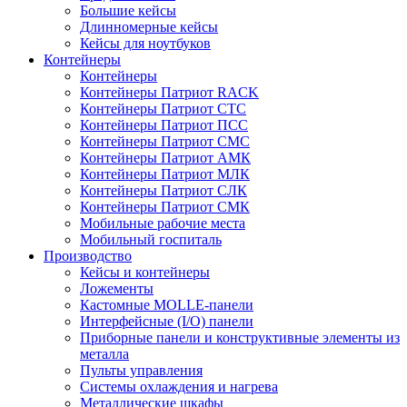
Большие кейсы
Длинномерные кейсы
Кейсы для ноутбуков
Контейнеры
Контейнеры
Контейнеры Патриот RACK
Контейнеры Патриот СТС
Контейнеры Патриот ПСС
Контейнеры Патриот СМС
Контейнеры Патриот АМК
Контейнеры Патриот МЛК
Контейнеры Патриот СЛК
Контейнеры Патриот СМК
Мобильные рабочие места
Мобильный госпиталь
Производство
Кейсы и контейнеры
Ложементы
Кастомные MOLLE-панели
Интерфейсные (I/O) панели
Приборные панели и конструктивные элементы из
металла
Пульты управления
Системы охлаждения и нагрева
Металлические шкафы