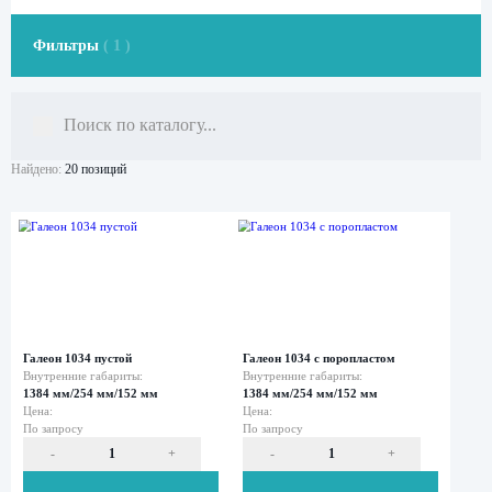
Фильтры
( 1 )
Найдено:
20 позиций
Все
кейсы
Мини-
кейсы
Средние
кейсы
Большие
кейсы