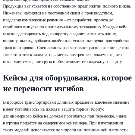
Продукция выпускается на собственном предприятии полного цикла.
Контейнеры
Инженеры находятся на постоянной связи с производством,
Патриот
предлагая комплексные решения – от разработки проекта до
СМК
серийного выпуска по индивидуальному техзаданию. Каждый кейс
можно адаптировать под конкретную задачу: изменить длину,
Контейнеры
ширину, высоту, добавить колёса или усиленные ручки для удобства
Патриот
транспортировки. Специалисты рассчитывают расположение центра
RACK
Оставить заявку
тяжести и точек захвата, параметры внутреннего ложемента, что
Нажимая кнопку «Отправить», вы даете свое
Контейнеры
исключает смещение груза и обеспечивает его надежную защиту.
согласие на обработку персональных данных
и подтверждаете
Патриот
ознакомление с
политикой обработки персональных данных
Кейсы для оборудования, которое
ПСС
не переносит изгибов
Контейнеры
Патриот
СМС
В процессе транспортировки длинных предметов ключевое значение
имеет устойчивость на излом и защита торцов. Корпус
Контейнеры
длинномерного кейса не должен прогибаться при переноске, иначе
Патриот
нагрузка придётся на содержимое контейнера. При изготовлении
СТС
таких моделей используется полипропилен повышенной плотности