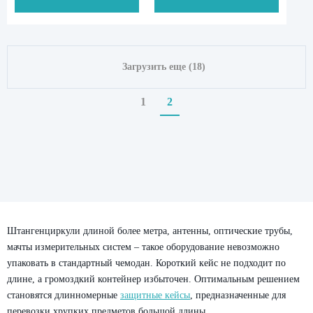
Длинномерные
кейсы
Кейсы
Загрузить еще (18)
для
ноутбуков
1
2
Контейнеры
Контейнеры
Галеон 1034 пустой
Галеон 1034 с по
-
+
-
Патриот
Внутренние габариты:
Внутренние габар
АМК
1384 мм/254 мм/152 мм
1384 мм/254 мм/
Цена:
Цена:
Контейнеры
По запросу
По запросу
Патриот
Штангенциркули длиной более метра, антенны, оптические трубы,
МЛК
мачты измерительных систем – такое оборудование невозможно
упаковать в стандартный чемодан. Короткий кейс не подходит по
Контейнеры
длине, а громоздкий контейнер избыточен. Оптимальным решением
Патриот
становятся длинномерные
защитные кейсы
, предназначенные для
СЛК
перевозки хрупких предметов большой длины.