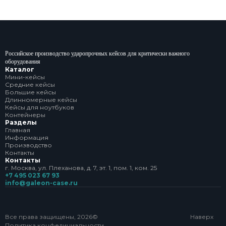
Российское производство ударопрочных кейсов для критически важного
оборудования
Каталог
Мини-кейсы
Средние кейсы
Большие кейсы
Длинномерные кейсы
Кейсы для ноутбуков
Контейнеры
Разделы
Главная
Информация
Производство
Контакты
Контакты
г. Москва, ул. Плеханова, д. 7, эт. 1, пом. 1, ком. 25
+7 495 023 67 93
info@galeon-case.ru
Все права защищены, 2026©
Наверх
Политика конфедициальности