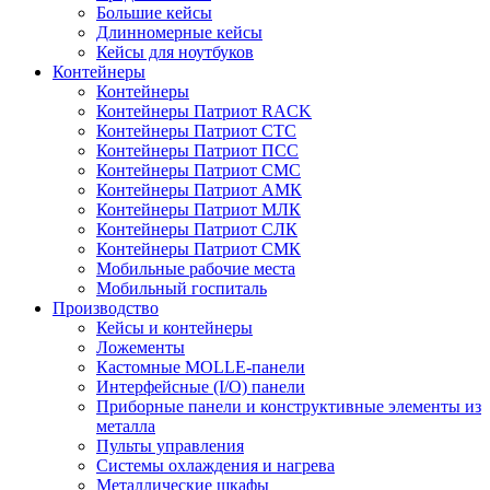
Большие кейсы
Длинномерные кейсы
Кейсы для ноутбуков
Контейнеры
Контейнеры
Контейнеры Патриот RACK
Контейнеры Патриот СТС
Контейнеры Патриот ПСС
Контейнеры Патриот СМС
Контейнеры Патриот АМК
Контейнеры Патриот МЛК
Контейнеры Патриот СЛК
Контейнеры Патриот СМК
Мобильные рабочие места
Мобильный госпиталь
Производство
Кейсы и контейнеры
Ложементы
Кастомные MOLLE-панели
Интерфейсные (I/O) панели
Приборные панели и конструктивные элементы из
металла
Пульты управления
Системы охлаждения и нагрева
Металлические шкафы