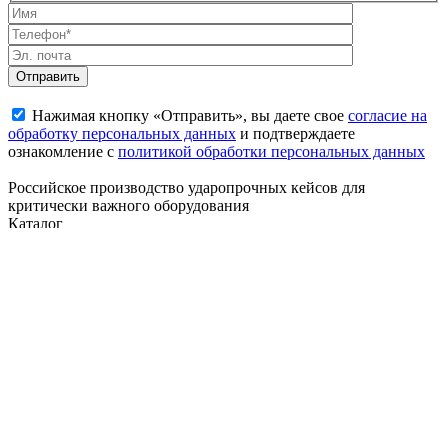
Нажимая кнопку «Отправить», вы даете свое
согласие на
обработку персональных данных
и подтверждаете
ознакомление с
политикой обработки персональных данных
Российское производство ударопрочных кейсов для
критически важного оборудования
Каталог
Мини-кейсы
Средние кейсы
Большие кейсы
Длинномерные
кейсы
Кейсы для ноутбуков
Контейнеры
Разделы
Главная
Информация
Производство
Контакты
Контакты
г. Москва, ул. Плеханова, д. 7, эт. 1, пом. 1, ком. 25
+7 495 023 67 93
info@galeon-case.ru
Все права защищены, 2026©
Политика конфедициальности
Наверх
Мы используем
cookie-файлы
для улучшения работы сайта